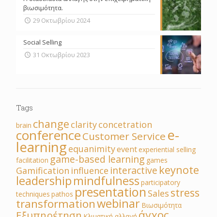
βιωσιμότητα.
29 Οκτωβρίου 2024
Social Selling
31 Οκτωβρίου 2023
Tags
change
clarity
concetration
brain
e-
conference
Customer Service
learning
equanimity
event
experiential selling
game-based learning
facilitation
games
keynote
interactive
Gamification
influence
leadership
mindfulness
participatory
presentation
stress
Sales
techniques
pathos
webinar
transformation
Βιωσιμότητα
άγχος
Εξυπηρέτηση
Κλιματική αλλαγή