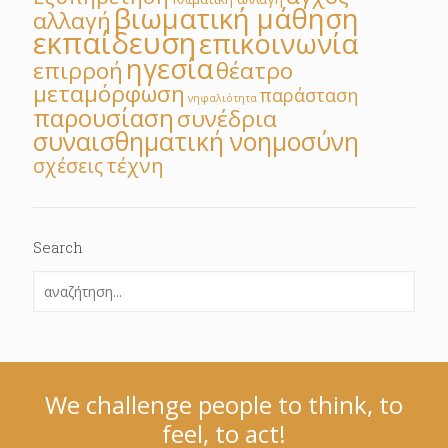
βιωματική μάθηση
αλλαγή
εκπαίδευση
επικοινωνία
ηγεσία
επιρροή
θέατρο
μεταμόρφωση
παράσταση
νηφαλιότητα
παρουσίαση
συνέδρια
συναισθηματική νοημοσύνη
τέχνη
σχέσεις
Search
We challenge people to think, to
feel, to act!