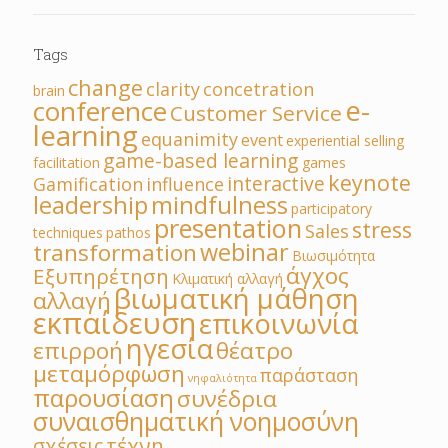
Tags
change
clarity
concetration
brain
e-
conference
Customer Service
learning
equanimity
event
experiential selling
game-based learning
facilitation
games
keynote
interactive
Gamification
influence
leadership
mindfulness
participatory
presentation
stress
Sales
techniques
pathos
webinar
transformation
Βιωσιμότητα
άγχος
Εξυπηρέτηση
Κλιματική αλλαγή
βιωματική μάθηση
αλλαγή
εκπαίδευση
επικοινωνία
ηγεσία
επιρροή
θέατρο
μεταμόρφωση
παράσταση
νηφαλιότητα
παρουσίαση
συνέδρια
συναισθηματική νοημοσύνη
τέχνη
σχέσεις