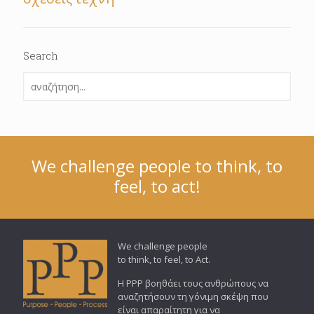
Search
We challenge people to think, to
feel, to act!
We challenge people
to think, to feel, to Act.
Η PPP βοηθάει τους ανθρώπους να
αναζητήσουν τη γόνιμη σκέψη που
είναι απαραίτητη για να