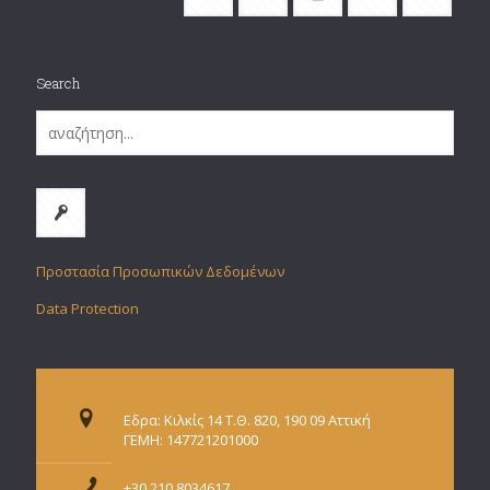
Search
Προστασία Προσωπικών Δεδομένων
Data Protection
Εδρα: Κιλκίς 14 Τ.Θ. 820, 190 09 Αττική
ΓΕΜΗ: 147721201000
+30 210 8034617