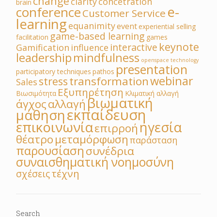
change
clarity
concetration
brain
e-
conference
Customer Service
learning
equanimity
event
experiential selling
game-based learning
facilitation
games
keynote
interactive
Gamification
influence
leadership
mindfulness
openspace technology
presentation
participatory techniques
pathos
webinar
transformation
stress
Sales
Εξυπηρέτηση
Βιωσιμότητα
Κλιματική αλλαγή
βιωματική
άγχος
αλλαγή
εκπαίδευση
μάθηση
επικοινωνία
ηγεσία
επιρροή
θέατρο
μεταμόρφωση
παράσταση
παρουσίαση
συνέδρια
συναισθηματική νοημοσύνη
τέχνη
σχέσεις
Search