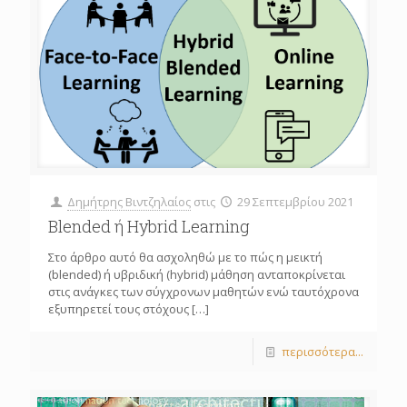
Δημήτρης Βιντζηλαίος
στις
29 Σεπτεμβρίου 2021
Blended ή Hybrid Learning
Στο άρθρο αυτό θα ασχοληθώ με το πώς η μεικτή
(blended) ή υβριδική (hybrid) μάθηση ανταποκρίνεται
στις ανάγκες των σύγχρονων μαθητών ενώ ταυτόχρονα
εξυπηρετεί τους στόχους
[…]
περισσότερα...