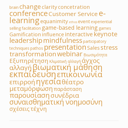
change
clarity
concetration
brain
e-
conference
Customer Service
learning
equanimity
event
experiential
ethos
game-based learning
selling
facilitation
games
keynote
interactive
Gamification
influence
leadership
mindfulness
participatory
presentation
stress
Sales
techniques
pathos
webinar
transformation
Βιωσιμότητα
άγχος
Εξυπηρέτηση
Κλιματική αλλαγή
βιωματική μάθηση
αλλαγή
εκπαίδευση
επικοινωνία
ηγεσία
επιρροή
θέατρο
μεταμόρφωση
παράσταση
παρουσίαση
συνέδρια
συναισθηματική νοημοσύνη
τέχνη
σχέσεις