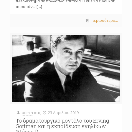
πλεονέκτημα σε πολλαπλά επίπεδα. Η ευεξία είναι κάτι
παραπάνω
[…]
περισσότερα...
admin
στις
23 Απριλίου 2019
Το δραματουργικό μοντέλο του Erving
Goffman και η εκπαίδευση ενηλίκων
(Mέρος 1)