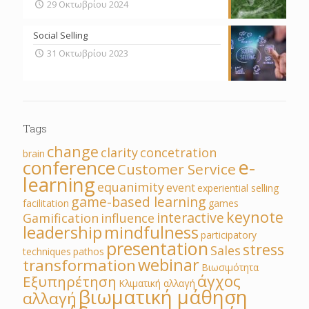
29 Οκτωβρίου 2024
Social Selling
31 Οκτωβρίου 2023
Tags
change
clarity
concetration
brain
e-
conference
Customer Service
learning
equanimity
event
experiential selling
game-based learning
facilitation
games
keynote
interactive
Gamification
influence
leadership
mindfulness
participatory
presentation
stress
Sales
techniques
pathos
webinar
transformation
Βιωσιμότητα
άγχος
Εξυπηρέτηση
Κλιματική αλλαγή
βιωματική μάθηση
αλλαγή