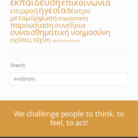
εκπαίδευση
επικοινωνία
ηγεσία
επιρροή
θέατρο
μεταμόρφωση
παράσταση
παρουσίαση
συνέδρια
συναισθηματική νοημοσύνη
τέχνη
σχέσεις
υβριδική μάθηση
Search
We challenge people to think, to
feel, to act!