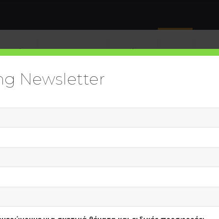
πηρεσίες
Digital Academy
Εκδόσεις
Blog
Soci
ng Newsletter
υγγραφείς
Προβολή όλ