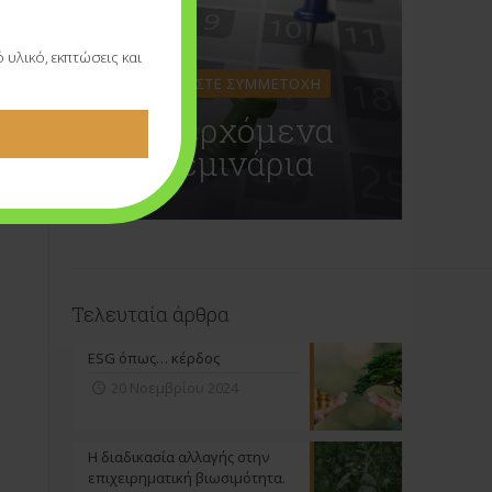
υλικό, εκπτώσεις και
ΔΗΛΩΣΤΕ ΣΥΜΜΕΤΟΧΗ
Επερχόμενα
Σεμινάρια
Τελευταία άρθρα
ESG όπως… κέρδος
20 Νοεμβρίου 2024
Η διαδικασία αλλαγής στην
επιχειρηματική βιωσιμότητα.