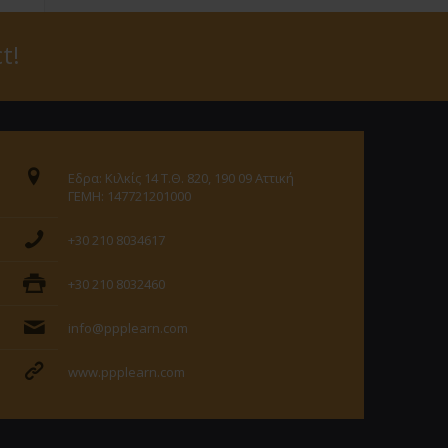
t!
Εδρα: Κιλκίς 14 Τ.Θ. 820, 190 09 Αττική
ΓΕΜΗ: 147721201000
+30 210 8034617
+30 210 8032460
info@ppplearn.com
www.ppplearn.com