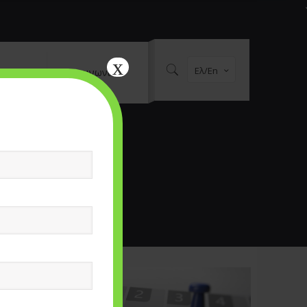
x
Ελ/En
al Media
Επικοινωνία
ων