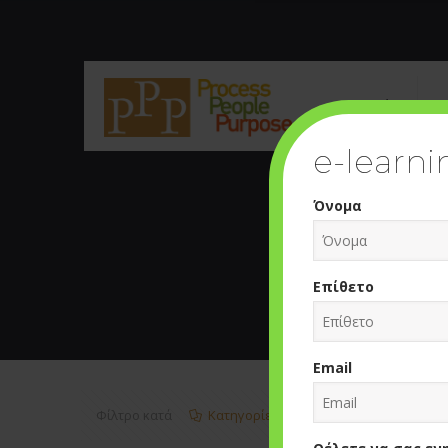
Εταιρεία
Υ
e-learni
Όνομα
Επίθετο
Email
Φίλτρο κατά
Κατηγορίες
Ετικέτες
Σ