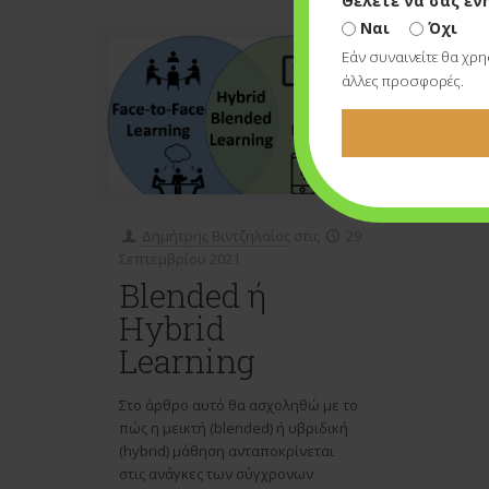
Θέλετε να σας εν
Ναι
Όχι
Εάν συναινείτε θα χρ
άλλες προσφορές.
Δημήτρης Βιντζηλαίος
στις
29
Σεπτεμβρίου 2021
Blended ή
Hybrid
Learning
Στο άρθρο αυτό θα ασχοληθώ με το
πώς η μεικτή (blended) ή υβριδική
(hybrid) μάθηση ανταποκρίνεται
στις ανάγκες των σύγχρονων