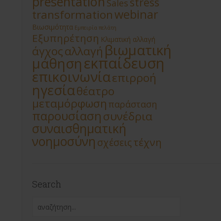
presentation
stress
Sales
webinar
transformation
Βιωσιμότητα
Εμπειρία πελάτη
Εξυπηρέτηση
Κλιματική αλλαγή
βιωματική
άγχος
αλλαγή
εκπαίδευση
μάθηση
επικοινωνία
επιρροή
ηγεσία
θέατρο
μεταμόρφωση
παράσταση
παρουσίαση
συνέδρια
συναισθηματική
νοημοσύνη
τέχνη
σχέσεις
Search