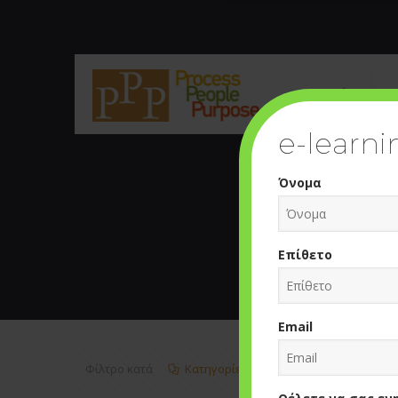
Εταιρεία
Υ
e-learni
Όνομα
Επίθετο
Email
Φίλτρο κατά
Κατηγορίες
Ετικέτες
Σ