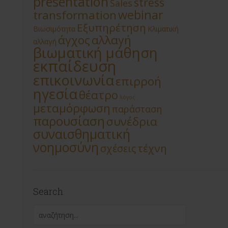
presentation
stress
Sales
webinar
transformation
Εξυπηρέτηση
Βιωσιμότητα
Κλιματική
άγχος
αλλαγή
αλλαγή
βιωματική μάθηση
εκπαίδευση
επικοινωνία
επιρροή
ηγεσία
θέατρο
λόγος
μεταμόρφωση
παράσταση
παρουσίαση
συνέδρια
συναισθηματική
νοημοσύνη
τέχνη
σχέσεις
Search