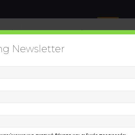
πηρεσίες
Digital Academy
Εκδόσεις
Blog
Soci
ng Newsletter
υγγραφείς
Προβολή όλ