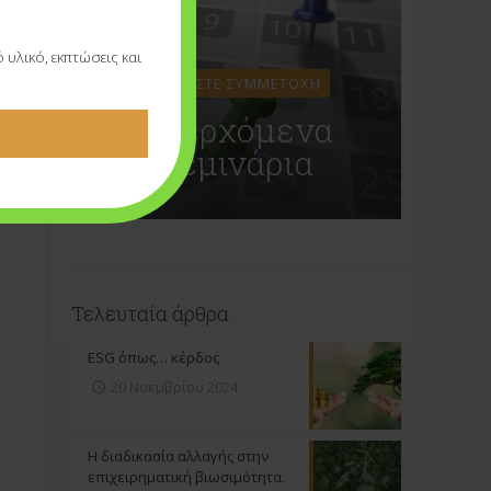
υλικό, εκπτώσεις και
ΔΗΛΩΣΤΕ ΣΥΜΜΕΤΟΧΗ
Επερχόμενα
Σεμινάρια
Τελευταία άρθρα
ESG όπως… κέρδος
20 Νοεμβρίου 2024
Η διαδικασία αλλαγής στην
επιχειρηματική βιωσιμότητα.