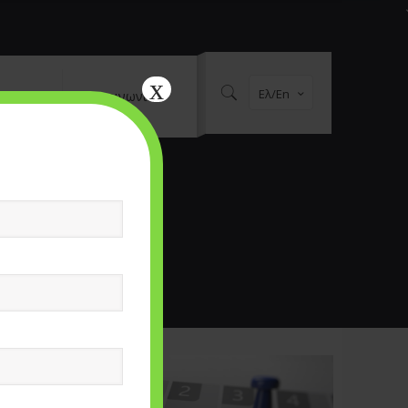
x
Ελ/En
al Media
Επικοινωνία
ων