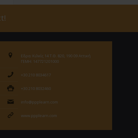
t!
Εδρα: Κιλκίς 14 Τ.Θ. 820, 190 09 Αττική
ΓΕΜΗ: 147721201000
+30 210 8034617
+30 210 8032460
info@ppplearn.com
www.ppplearn.com