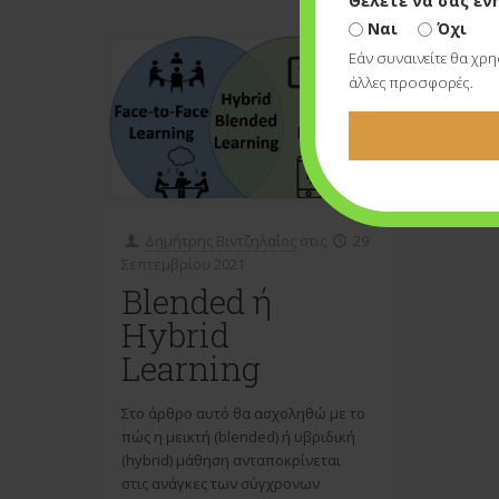
Θέλετε να σας εν
Ναι
Όχι
Εάν συναινείτε θα χρ
άλλες προσφορές.
Δημήτρης Βιντζηλαίος
στις
29
Σεπτεμβρίου 2021
Blended ή
Hybrid
Learning
Στο άρθρο αυτό θα ασχοληθώ με το
πώς η μεικτή (blended) ή υβριδική
(hybrid) μάθηση ανταποκρίνεται
στις ανάγκες των σύγχρονων