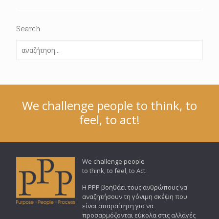
Search
We challenge people to think, to
feel, to act!
We challenge people
to think, to feel, to Act.
Η PPP βοηθάει τους ανθρώπους να
αναζητήσουν τη γόνιμη σκέψη που
είναι απαραίτητη για να
προσαρμόζονται εύκολα στις αλλαγές