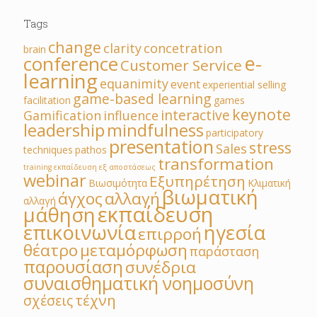
Tags
change
clarity
concetration
brain
e-
conference
Customer Service
learning
equanimity
event
experiential selling
game-based learning
facilitation
games
keynote
interactive
Gamification
influence
leadership
mindfulness
participatory
presentation
stress
Sales
techniques
pathos
transformation
training εκπαίδευση εξ αποστάσεως
webinar
Εξυπηρέτηση
Βιωσιμότητα
Κλιματική
βιωματική
άγχος
αλλαγή
αλλαγή
εκπαίδευση
μάθηση
επικοινωνία
ηγεσία
επιρροή
θέατρο
μεταμόρφωση
παράσταση
παρουσίαση
συνέδρια
συναισθηματική νοημοσύνη
τέχνη
σχέσεις