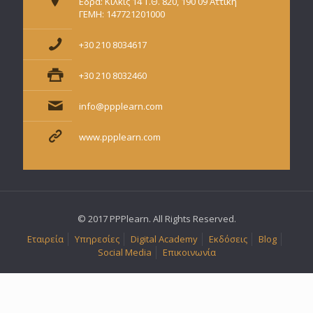
Εδρα: Κιλκίς 14 Τ.Θ. 820, 190 09 Αττική
ΓΕΜΗ: 147721201000
+30 210 8034617
+30 210 8032460
info@ppplearn.com
www.ppplearn.com
© 2017 PPPlearn. All Rights Reserved.
Εταιρεία
Υπηρεσίες
Digital Academy
Εκδόσεις
Blog
Social Media
Επικοινωνία