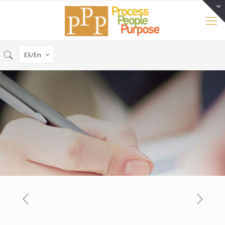
Ελ/En