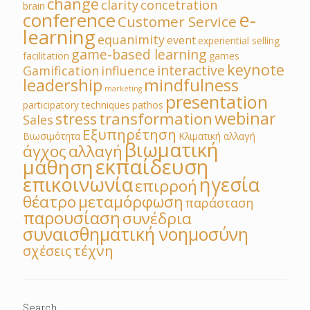
change
clarity
concetration
brain
e-
conference
Customer Service
learning
equanimity
event
experiential selling
game-based learning
facilitation
games
keynote
interactive
Gamification
influence
leadership
mindfulness
marketing
presentation
participatory techniques
pathos
webinar
transformation
stress
Sales
Εξυπηρέτηση
Βιωσιμότητα
Κλιματική αλλαγή
βιωματική
άγχος
αλλαγή
εκπαίδευση
μάθηση
επικοινωνία
ηγεσία
επιρροή
θέατρο
μεταμόρφωση
παράσταση
παρουσίαση
συνέδρια
συναισθηματική νοημοσύνη
τέχνη
σχέσεις
Search