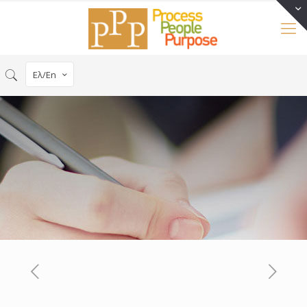
Ελ/En