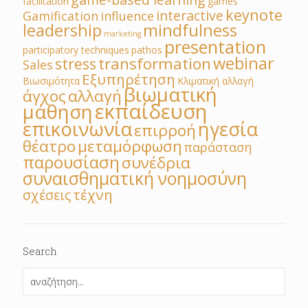
facilitation
games
keynote
interactive
Gamification
influence
leadership
mindfulness
marketing
presentation
participatory techniques
pathos
webinar
transformation
stress
Sales
Εξυπηρέτηση
Βιωσιμότητα
Κλιματική αλλαγή
βιωματική
άγχος
αλλαγή
εκπαίδευση
μάθηση
επικοινωνία
ηγεσία
επιρροή
θέατρο
μεταμόρφωση
παράσταση
παρουσίαση
συνέδρια
συναισθηματική νοημοσύνη
τέχνη
σχέσεις
Search