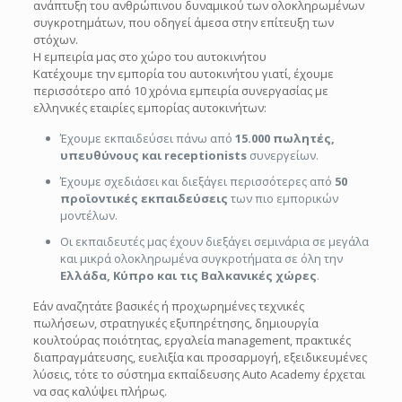
ανάπτυξη του ανθρώπινου δυναμικού των ολοκληρωμένων
συγκροτημάτων, που οδηγεί άμεσα στην επίτευξη των
στόχων.
Η εμπειρία μας στο χώρο του αυτοκινήτου
Κατέχουμε την εμπορία του αυτοκινήτου γιατί, έχουμε
περισσότερο από 10 χρόνια εμπειρία συνεργασίας με
ελληνικές εταιρίες εμπορίας αυτοκινήτων:
Έχουμε εκπαιδεύσει πάνω από
15.000 πωλητές,
υπευθύνους και receptionists
συνεργείων.
Έχουμε σχεδιάσει και διεξάγει περισσότερες από
50
προϊοντικές εκπαιδεύσεις
των πιο εμπορικών
μοντέλων.
Οι εκπαιδευτές μας έχουν διεξάγει σεμινάρια σε μεγάλα
και μικρά ολοκληρωμένα συγκροτήματα σε όλη την
Ελλάδα, Κύπρο και τις Βαλκανικές χώρες
.
Εάν αναζητάτε βασικές ή προχωρημένες τεχνικές
πωλήσεων, στρατηγικές εξυπηρέτησης, δημιουργία
κουλτούρας ποιότητας, εργαλεία management, πρακτικές
διαπραγμάτευσης, ευελιξία και προσαρμογή, εξειδικευμένες
λύσεις, τότε το σύστημα εκπαίδευσης Auto Academy έρχεται
να σας καλύψει πλήρως.