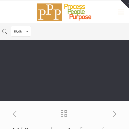
Ελ/En