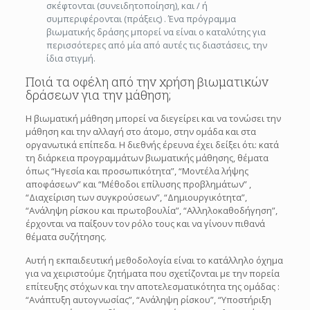
σκέφτονται (συνειδητοποίηση), και / ή
συμπεριφέρονται (πράξεις) . Ένα πρόγραμμα
βιωματικής δράσης μπορεί να είναι ο καταλύτης για
περισσότερες από μία από αυτές τις διαστάσεις, την
ίδια στιγμή.
Ποιά τα οφέλη από την χρήση βιωματικών
δράσεων για την μάθηση;
Η βιωματική μάθηση μπορεί να διεγείρει και να τονώσει την
μάθηση και την αλλαγή στο άτομο, στην ομάδα και στα
οργανωτικά επίπεδα. Η διεθνής έρευνα έχει δείξει ότι: κατά
τη διάρκεια προγραμμάτων βιωματικής μάθησης, θέματα
όπως “Ηγεσία και προσωπικότητα”, “Μοντέλα λήψης
αποφάσεων” και “Μέθοδοι επίλυσης προβλημάτων” ,
“Διαχείριση των συγκρούσεων”, “Δημιουργικότητα”,
“Ανάληψη ρίσκου και πρωτοβουλία”, “Αλληλοκαθοδήγηση”,
έρχονται να παίξουν τον ρόλο τους και να γίνουν πιθανά
θέματα συζήτησης.
Αυτή η εκπαιδευτική μεθοδολογία είναι το κατάλληλο όχημα
για να χειριστούμε ζητήματα που σχετίζονται με την πορεία
επίτευξης στόχων και την αποτελεσματικότητα της ομάδας :
“Ανάπτυξη αυτογνωσίας”, “Ανάληψη ρίσκου”, “Υποστήριξη