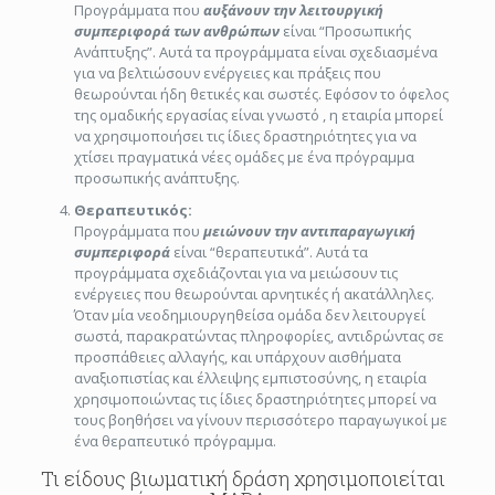
Προγράμματα που
αυξάνουν την λειτουργική
συμπεριφορά των ανθρώπων
είναι “Προσωπικής
Ανάπτυξης”. Αυτά τα προγράμματα είναι σχεδιασμένα
για να βελτιώσουν ενέργειες και πράξεις που
θεωρούνται ήδη θετικές και σωστές. Εφόσον το όφελος
της ομαδικής εργασίας είναι γνωστό , η εταιρία μπορεί
να χρησιμοποιήσει τις ίδιες δραστηριότητες για να
χτίσει πραγματικά νέες ομάδες με ένα πρόγραμμα
προσωπικής ανάπτυξης.
Θεραπευτικός:
Προγράμματα που
μειώνουν την αντιπαραγωγική
συμπεριφο
ρά
είναι “θεραπευτικά”. Αυτά τα
προγράμματα σχεδιάζονται για να μειώσουν τις
ενέργειες που θεωρούνται αρνητικές ή ακατάλληλες.
Όταν μία νεοδημιουργηθείσα ομάδα δεν λειτουργεί
σωστά, παρακρατώντας πληροφορίες, αντιδρώντας σε
προσπάθειες αλλαγής, και υπάρχουν αισθήματα
αναξιοπιστίας και έλλειψης εμπιστοσύνης, η εταιρία
χρησιμοποιώντας τις ίδιες δραστηριότητες μπορεί να
τους βοηθήσει να γίνουν περισσότερο παραγωγικοί με
ένα θεραπευτικό πρόγραμμα.
Τι είδους βιωματική δράση χρησιμοποιείται