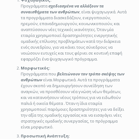
Ψυχαγωγικός:
Προγράμματα
σχεδιασμένα να αλλάξουν τα
συναισθήματα των ανθρώπων
, είναι ψυχαγωγικά. Αυτά
τα προγράμματα διασκεδάζουν, ενεργοποιούν,
ηρεμούν, επαναδημιουργούν, κοινωνικοποιούν, και
αναπτύσσουν νέες τεχνικές ικανότητες. Όταν μία
εταιρία χρησιμοποιεί δραστηριότητες ενεργητικής
ομαδικής επίλυσης προβλημάτων κατά την διάρκεια
ενός συνεδρίου, για να κάνει τους σύνεδρους να
νοιώσουν ευτυχείς και τους φέρνει σε κοντινή επαφή
εφαρμόζει ένα ψυχαγωγικό πρόγραμμα.
Μορφωτικός:
Προγράμματα που
βελτιώνουν τον τρόπο σκέψης των
ανθρώπων
είναι Μορφωτικά. Αυτά τα προγράμματα
έχουν σκοπό να δημιουργήσουν συνείδηση των
αναγκών, να προσθέσουν νέα γνώση νέων θεμάτων,
και να κατανοήσουν νέους τρόπους για να ειδωθούν
παλιά ή οικεία θέματα . Όταν η ίδια εταιρία
χρησιμοποιεί παρόμοιες δραστηριότητες για να δείξει
την αξία της ομαδικής εργασίας και να εισαγάγει νέες
στρατηγικές ομαδικής συνεργασίας, το πρόγραμμα
είναι μορφωτικό.
Προσωπική Ανάπτυξη: