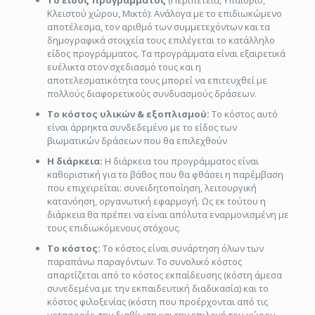
Το είδος προγράμματος
(Περιπέτεια, Υπαίθριο,
Κλειστού χώρου, Μικτό): Ανάλογα με το επιδιωκώμενο
αποτέλεσμα, τον αριθμό των συμμετεχόντων και τα
δημογραφικά στοιχεία τους επιλέγεται το κατάλληλο
είδος προγράμματος. Τα προγράμματα είναι εξαιρετικά
ευέλικτα στον σχεδιασμό τους και η
αποτελεσματικότητα τους μπορεί να επιτευχθεί με
πολλούς διαφορετικούς συνδυασμούς δράσεων.
Το κόστος υλικών & εξοπλισμού:
Το κόστος αυτό
είναι άρρηκτα συνδεδεμένο με το είδος των
βιωματικών δράσεων που θα επιλεχθούν
Η διάρκεια:
Η διάρκεια του προγράμματος είναι
καθοριστική για το βάθος που θα φθάσει η παρέμβαση
που επιχειρείται: συνειδητοποίηση, λειτουργική
κατανόηση, οργανωτική εφαρμογή. Ως εκ τούτου η
διάρκεια θα πρέπει να είναι απόλυτα εναρμονισμένη με
τους επιδιωκόμενους στόχους.
Το κόστος:
Το κόστος είναι συνάρτηση όλων των
παραπάνω παραγόντων. Το συνολικό κόστος
απαρτίζεται από το κόστος εκπαίδευσης (κόστη άμεσα
συνεδεμένα με την εκπαιδευτική διαδικασία) και το
κόστος φιλοξενίας (κόστη που προέρχονται από τις