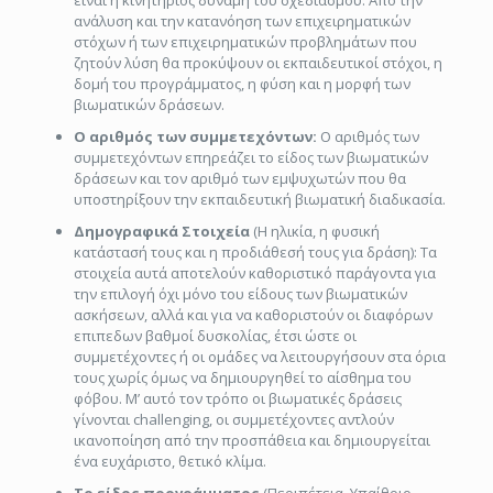
είναι η κινητήριος δύναμη του σχεδιασμού. Από την
ανάλυση και την κατανόηση των επιχειρηματικών
στόχων ή των επιχειρηματικών προβλημάτων που
ζητούν λύση θα προκύψουν οι εκπαιδευτικοί στόχοι, η
δομή του προγράμματος, η φύση και η μορφή των
βιωματικών δράσεων.
Ο αριθμός των συμμετεχόντων:
Ο αριθμός των
συμμετεχόντων επηρεάζει το είδος των βιωματικών
δράσεων και τον αριθμό των εμψυχωτών που θα
υποστηρίξουν την εκπαιδευτική βιωματική διαδικασία.
Δημογραφικά Στοιχεία
(Η ηλικία, η φυσική
κατάστασή τους και η προδιάθεσή τους για δράση): Τα
στοιχεία αυτά αποτελούν καθοριστικό παράγοντα για
την επιλογή όχι μόνο του είδους των βιωματικών
ασκήσεων, αλλά και για να καθοριστούν οι διαφόρων
επιπεδων βαθμοί δυσκολίας, έτσι ώστε οι
συμμετέχοντες ή οι ομάδες να λειτουργήσουν στα όρια
τους χωρίς όμως να δημιουργηθεί το αίσθημα του
φόβου. Μ’ αυτό τον τρόπο οι βιωματικές δράσεις
γίνονται challenging, οι συμμετέχοντες αντλούν
ικανοποίηση από την προσπάθεια και δημιουργείται
ένα ευχάριστο, θετικό κλίμα.