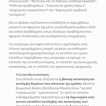
επικοινωνίας”, “Να δίνεις και να παίρνεις αναπληροφόρηση”,
“Επίλυση προβλημάτων”, “Εύρεση και χρήση πόρων”,
“Διαχείριση συγκρούσεων” και “Δημιουργία ομαδικού
πνεύματος”.
Εάν οι δράσεις σχεδιαστούν κατάλληλα οι παρεμβάσεις
μπορούν να αφορούν όχι μόνο γενικά θέματα ομάδων αλλά
και ειδικά προβλήματα, όπως ιδιαίτερα προβλήματα που
αφορούν διαδικασίες και συστήματα της επιχείρησης.
Για να έχουμε μία σαφή εικόνα πώς ο σχεδιασμός ενός
τέτοιου προγράμματος μπορεί να φέρει τα επιθυμητά
αποτελέσματα χρησιμοποιούμε το μοντέλο των τριών
επιπέδων παρέμβασης που μπορούμε να έχουμε: το
επίπεδο της συνειδητοποίησης, το επίπεδο της λειτουργικής
κατανόησης, και το επίπεδο της οργανωτικής εφαρμογής.
1) Συνειδητοποίηση :
Στο επίπεδο αυτό επιζητείται
η βασική κατανόηση και
αντίληψη θεμάτων που άπτονται της ομάδας
.
Μετά τη
βιωματική δράση εξετάζονται θέματα όπως “ηγεσία”,
“επικοινωνία”, “εμπιστοσύνη”. Σε αυτό το επίπεδο
ενδιαφερόμαστε περισσότερο για
τη δημιουργία ενός
κοινού επιπέδου αντίληψης και κατανόησης των