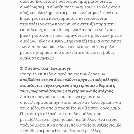
ομάδας. Ένα τέτοιο πρόγραμμα πραγματοποιείται
συνήθως σε μία σύναξη πολλών ημερών (τουλάχιστον
δύο), και ολοκληρώνεται με μια συνάντηση Follow-up.
Επειδή αυτά τα προγράμματα επικεντρώνονται
περισσότερο στην προσωπική ανάπτυξη παρά στην
εκπαίδευση, οι εκπαιδευόμενοι θα πρέπει να έχουν
βασική κατανόηση των παραγόντων της δυναμικής των
ομάδων. Τέλος ο εμψυχωτής χρειάζεται μια κατανόηση
των διαπροσωπικών δυναμικών που παίζουν ρόλο
μέσα στην ομάδα, που αποκτάται από μία εις βάθος
ανάλυση αναγκών.
3) Οργανωτική Εφαρμογή :
Στο τρίτο επίπεδο ο σχεδιασμός των δράσεων
αποβλέπει στο να διευκολύνει οργανωτικές αλλαγές,
εξετάζοντας συγκεκριμένα επιχειρησιακά θέματα ή
τους μακροπρόθεσμους επιχειρησιακούς στόχους
.
Αυτά τα προγράμματα πρέπει να έχουν σαν
αποτέλεσμα συμπαγή και σημαντικά πλάνα δράσης για
την ομάδα, τα οποία προσθέτουν αξία στον οργανισμό.
Είναι αυτή η αλλαγή σε επίπεδο ομάδας που
μεταβάλλει το επιχειρησιακό περιβάλλον. Ένα τέτοιο
πρόγραμμα τυπικά απαιτεί πολλαπλές συνάξεις για μία
περίοδο και μπορεί να συνδυαστεί με άλλες