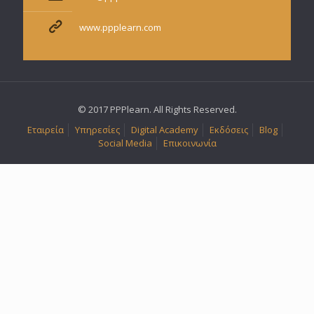
www.ppplearn.com
© 2017 PPPlearn. All Rights Reserved.
Εταιρεία
Υπηρεσίες
Digital Academy
Εκδόσεις
Blog
Social Media
Επικοινωνία