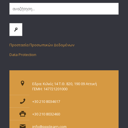
Προστασία Προσωπικών Δεδομένων
Data Protection
Εδρα: Κιλκίς 14 Τ.Θ. 820, 190 09 Αττική
ΓΕΜΗ: 147721201000
+30 210 8034617
+30 210 8032460
info@ppplearn.com