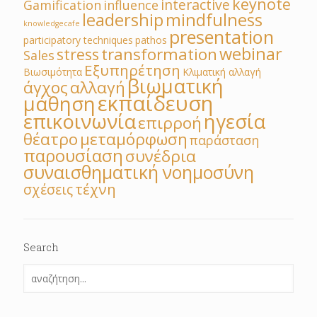
keynote
interactive
Gamification
influence
leadership
mindfulness
knowledgecafe
presentation
participatory techniques
pathos
webinar
transformation
stress
Sales
Εξυπηρέτηση
Βιωσιμότητα
Κλιματική αλλαγή
βιωματική
άγχος
αλλαγή
εκπαίδευση
μάθηση
επικοινωνία
ηγεσία
επιρροή
θέατρο
μεταμόρφωση
παράσταση
παρουσίαση
συνέδρια
συναισθηματική νοημοσύνη
τέχνη
σχέσεις
Search