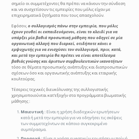
σημείο οι συμμετέχοντες θα πρέπει να κάνουν την σύνδεση
και να συσχετίσουν τις εμπειρίες που μόλις είχαν με
επιχειρηματικά ζητήματα που τους απασχολούν.
Εφόσον,
ο συλλογισμός πάνω στην εμπειρία, που μόλις
έχουν γευθεί οι εκπαιδευόμενοι, είναι το κλειδί για να
υπάρξει μία βαθιά προσωπική μάθηση που οδηγεί σε μία
οργανωτική αλλαγή που διαρκεί, οτιδήποτε κάνει ο
εμψυχωτής για να ενισχύσει τον συλλογισμό, πριν, κατά,
και μετά την εμπειρία θα πρέπει να είναι αποτέλεσμα
βαθιάς γνώσης και άριστων συμβουλευτικών ικανοτήτων
τόσο σε θέματα προσωπικής ανάπτυξης και διαπροσωπικών
σχέσεων όσο και οργανωτικής ανάπτυξης και εταιρικής
κουλτούρας.
Τέσερεις τεχνικές διευκόλυνσης της συλλογιστικής
χρησιμοποιούνται κατ’εξοχήν στα προγράμματα βιωματικής
μάθησης :
Μαιευτική :
Είναι η χρήση διαδοχικών ερωτήσεων
κατά ή μετά την εμπειρία για να οδηγήσει τις σκέψεις
των συμμετεχόντων σε κάποιο συγκεκριμένο
συμπέρασμα.
Προσοχή :
Είναι η χρήση εμφατικών ερωτήσεων πρίν ή