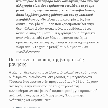
ικανοτήτων.
Η μεταφορά των ικανοτήτων μέσα από την
αλληγορία είναι ένας τρόπος να στενέψεις το χάσμα
μεταξύ του προφανώς διαφορετικού περιβάλλοντος
όπου λαμβάνει χώρα η μάθηση και του εργασιακού
περιβάλλοντος.
Μία αλληγορία είναι μία ιδέα, ένα
αντικείμενο, μία σύμβαση που χρησιμοποιείται στην
θέση άλλων ιδεών, αντικειμένων, συμβάσεων έτσι
ώστε να υπογραμμιστούν συγκρίσιμες ομοιότητες και
αναλογίες μεταξύ των δύο. Βρίσκοντας αυτές τις
ομοιότητες και αναλογίες οι συμμετέχοντες μπορούν να
πλησιάσουν το χάσμα μεταξύ των διαφορετικών
περιβαλλόντων.
Ποιός είναι ο σκοπός της βιωματικής
μάθησης;
Η μάθηση δεν είναι τίποτα άλλο από αλλαγή στο τρόπο που
οι άνθρωποι αισθάνονται, σκέφτονται, συμπεριφέρονται.
Τέσσερα διαφορετικά είδη προγραμμάτων ΜΔΒΔ υπάρχουν
ανάλογα με την επικέντρωση τους στην αλλαγή
συναισθημάτων, σκέψεων, ή συμπεριφοράς για προσωπική
ανάπτυξη : Ψυχαγωγικά, Μορφωτικά, Προσωπικής
Ανάπτυξης και Θεραπευτικά.