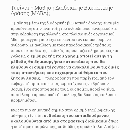
Τι είναι η Mάθηση Διαδοχικής Βιωματικής
Δράσης (ΜΔΒΔ) ;
Η μάθηση μέσω της διαδοχικής βιωματικής δράσης, είναι μία
προσέγγιση στην ανάπτυξη του ανθρώπινου δυναμικού και
στην εδραίωση της αλλαγής, στα πλαίσια ενός οργανισμού.
Μία προσέγγιση που έχει επίκεντρο τον εκπαιδευόμενο –
άνθρωπο. Σε αντίθεση με τους παραδοσιακούς τρόπους,
όπου ο εκπαιδευτής – ειδικός παρουσιάζει πληροφορίες και
γνώσεις,
ο εμψυχωτής που χρησιμοποιεί αυτήν τη
μέθοδο, θα δημιουργήσει καταστάσεις που θα
κληθούν οι συμμετέχοντες να ανακαλύψουν τις δικές
τους απαντήσεις σε επιχειρησιακά θέματα που
ζητούν λύσεις
. Η πληροφόρηση που παρέχεται από τον
εμψυχωτή προτρέπει τους συμμετέχοντες να δράσουν
βασισμένοι στις αποφάσεις τους, οι οποίες μπορεί να είναι
αποτέλεσμα προσωπικής ή ομαδικής διαδικασίας επίλυσης
προβλημάτων.
Ίσως το πιο σημαντικό σημείο στον ορισμό της βιωματικής
μάθησης, είναι ότι
οι δράσεις του εκπαιδευόμενου,
ακολουθούνται από μία στοχαστική διαδικασία
όπως
η συζήτηση αποφώνησης, σε δυάδες ή ομαδικά κλπ. Απόψεις