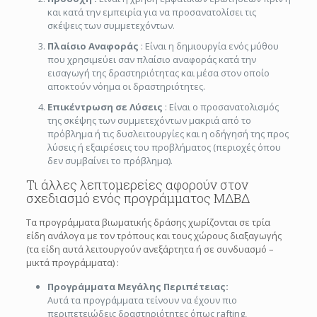
και κατά την εμπειρία για να προσανατολίσει τις
σκέψεις των συμμετεχόντων.
Πλαίσιο Αναφοράς
: Είναι η δημιουργία ενός μύθου
που χρησιμεύει σαν πλαίσιο αναφοράς κατά την
εισαγωγή της δραστηριότητας και μέσα στον οποίο
αποκτούν νόημα οι δραστηριότητες.
Επικέντρωση σε Λύσεις
: Είναι ο προσανατολισμός
της σκέψης των συμμετεχόντων μακριά από το
πρόβλημα ή τις δυσλειτουργίες και η οδήγησή της προς
λύσεις ή εξαιρέσεις του προβλήματος (περιοχές όπου
δεν συμβαίνει το πρόβλημα).
Τι άλλες λεπτομερείες αφορούν στον
σχεδιασμό ενός προγράμματος ΜΔΒΔ
Τα προγράμματα βιωματικής δράσης χωρίζονται σε τρία
είδη ανάλογα με τον τρόπους και τους χώρους διαξαγωγής
(τα είδη αυτά λειτουργούν ανεξάρτητα ή σε συνδυασμό –
μικτά προγράμματα) :
Προγράμματα Μεγάλης Περιπέτειας:
Αυτά τα προγράμματα τείνουν να έχουν πιο
περιπετειώδεις δραστηριότητες όπως rafting,