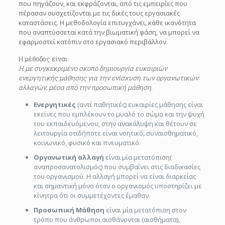
που πηγάζουν, και εκφράζονται, από τις εμπειρίες που
πέρασαν συσχετίζονται με τις δικές τους εργασιακές
καταστάσεις. Η μεθοδολογία επιτυγχάνει, κάθε ικανότητα
που αναπτύσσεται κατά την βιωματική φάση, να μπορεί να
εφαρμοστεί κατόπιν στο εργασιακό περιβάλλον.
Η μέθοδος είναι:
Η με συγκεκριμένο σκοπό δημιουργία ευκαιριών
ενεργητικής μάθησης για την ενίσχυση των οργανωτικών
αλλαγών, μέσα από την προσωπική μάθηση.
Ενεργητικές
(αντί παθητικές) ευκαιρίες μάθησης είναι
εκείνες που εμπλέκουν το μυαλό το σώμα και την ψυχή
του εκπαιδευόμενου, στην ανακάλυψη και θέτουν σε
λειτουργία οτιδήποτε είναι νοητικό, συναισθηματικό,
κοινωνικό, φυσικό και πνευματικό.
Οργανωτική αλλαγή
είναι μία μετατόπιση(
αναπροσανατολισμός) που συμβαίνει στις διαδικασίες
του οργανισμού. Η αλλαγή μπορεί να είναι διαρκείας
και σημαντική μόνο όταν ο οργανισμός υποστηρίζει με
κίνητρα ότι οι συμμετέχοντες έμαθαν.
Προσωπική Μάθηση
είναι μία μετατόπιση στον
τρόπο που άνθρωποι αισθάνονται (αισθήματα),