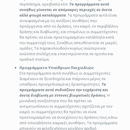
περπάτημα, ορειβασία κλπ.
Τα προγράμματα αυτά
συνήθως γίνονται σε απόμακρες περιοχές σε άνετα
αλλά φτωχά καταλύμματα
. Τα προγράμματα αυτά είναι
συνυφασμένα με τις αντίξοες συνθήκες που
προέρχονται από τις δράσεις, τον καιρό, το περιβάλλον
δράσης και διαβίωσης, και επομένως οι συμμετέχοντες
θα πρέπει να είναι προετοιμασμένοι κατάλληλα κατά
την συμμετοχή τους. Συνήθως απευθύνονται σε μικρές
ομάδες. Τα παρακολουθούν κυρίως ανώτερα και
ανώτατα στελέχη και επικεντρώνονται σε ηγεσία και
ομαδικό πνεύμα.
Προγράμματα Υπαίθριων Παιχνιδιών:
Στα προγράμματα αυτά συνήθως οι συμμετέχοντες
διαμένουν σε ξενοδοχεία και παίρνουν μέρος σε
υπαίθριες προσχεδιασμένες δραστηριότητες.
Τα
προγράμματα αυτά συδυάζουν την ευχάριστη και
άνετη διαβίωση με έντονες βιωματικές δράσεις
. Η
μοναδική αντιξοότητα που θα πρέπει να
αντιμετωπίσουν οι συμμετέχοντες σχετίζεται με τον
καιρό, οι συμμετέχοντες θα πρέπει να είναι
προετοιμασμένοι να συνεχίσουν τις δράσεις τους κάτω
από οποιαδήποτε καιρικές συνθήκες. Τα προγράμματα
μπορούν να φιλοξενήσουν μεγάλον αριθμό