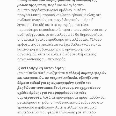
παραγόντων που διαμορφώνουν τη δυναμική της
μελών της ομάδας
, παρά για αλλαγές στην
συμπεριφορά ατόμων και ομάδων. Αυτά τα
προγράμματα μπορούν να υλοποιηθούν με ελάχιστη
ανάλυση αναγκών, και συχνά διαρκούν 1 μέρα ή
λιγότερο. Επειδή αυτά τα προγράμματα είναι
περισσότερο εκπαιδευτικά παρά επικεντρώνονται στην
ανάπτυξη γενικά, το αποτέλεσμα δε θα δημιουργήσει
σημαντικά ή μακροπρόθεσμα αποτελέσματα. Τέλος ο
εμψυχωτής δε χρειάζεται να έχει βαθιές γνώσεις και
κατανόηση της δυναμικής της οργάνωσης του
οργανισμού, ούτε να είναι ειδικός στα θέματα της
οργανωσιακής συμπεριφοράς.
2) Λειτουργική Κατανόηση :
Στο επίπεδο αυτό αναζητείται
η αλλαγή συμπεριφορών
και νοοτροπιών, σε ατομικό επίπεδο, εξετάζοντας
θέματα ειδικά για τη συγκεκριμένη ομάδα
και
βοηθώντας τους εκπαιδευόμενους, να σχηματίσουν
σχέδια δράσης για να εφαρμόσουν τις νέες
συμπεριφορές
.
Αυτά τα προγράμματα προσπαθούν να
μεταφέρουν τη μάθηση καθενός εκπαιδευόμενου στο
εργασιακό περιβάλλον. Αυτή η αλλαγή σε ατομικό
επίπεδο είναι που φέρνει την αλλαγή σε επίπεδο