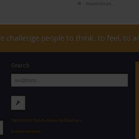
περισσότερα...
e challenge people to think, to feel, to ac
Search
Προστασία Προσωπικών Δεδομένων
Data Protection