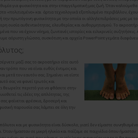
θυμία για φυσικότητα και στην επαγγελματική μας ζωή. Όταν καλούμεθα
το «πολιτισμένο» και άρτια τεχνολογικά εξοπλισμένο περιβάλλον, έχο
ή την πρωτόγονη φυσικότητα με την οποία οι αλληλεπιδράσεις μας με το
ερη ουσία αυθεντικότητας, ελευθερίας και αυθορμητισμού. Το ακροατήρ
μένα που να έχουν νόημα, ζωντανές ιστορίες και ειλικρινείς συζητήσεις. 
υμε αόριστη γλώσσα, συσκότιση και αρχεία PowerPoint γεμάτα διαφάνειε
όλυτος;
σέρνετε μαζί σας το ακροατήριο είτε αυτό
έναν τρόπο που να είναι ευθύς έντιμος και
αι μετά τον εαυτόν σας. Σημαίνει να είστε
αυτό σας να φανεί τρωτός και
τι θεωρείτε περιττό για να φθάσετε στην
ιοθετεί τις ιδέες της απλότητας, της
σας φαίνεται φρέσκια, δροσερή και
 φυσική παρουσία σας λάμπει σε όλη την
όλυτοι και με φυσικότητα είναι δύσκολο, γιατί δεν είμαστε συνηθισμένο
ι. Όταν ήμασταν σε μικρή ηλικία και παίζαμε σε παιχνίδια όπου ήμασταν
σιωμένοι σε αυτό που κάναμε, χωρίς ίχνος ανησυχίας για το τι θα πουν ο