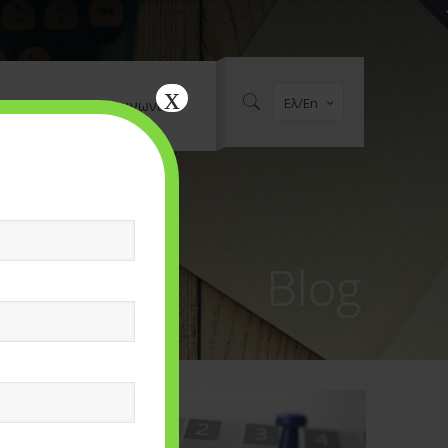
x
Ελ/En
al Media
Επικοινωνία