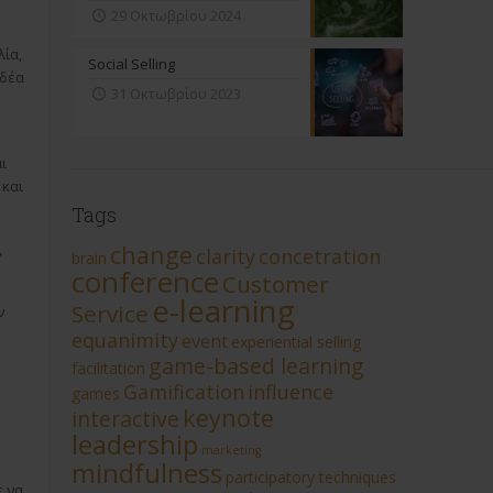
29 Οκτωβρίου 2024
λία,
Social Selling
ιδέα
31 Οκτωβρίου 2023
ι
 και
Tags
change
,
clarity
concetration
brain
conference
Customer
e-learning
Service
ν
equanimity
event
experiential selling
game-based learning
facilitation
Gamification
influence
games
keynote
interactive
leadership
marketing
mindfulness
participatory techniques
ε να