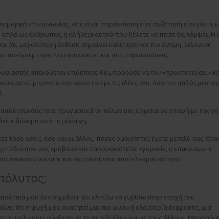
ε μορφή επικοινωνίας, είτε είναι παρουσίαση είτε συζήτηση είτε μία ομι
 απλά ως άνθρωπος, η αλήθεια αυτού που θέλετε να πείτε θα λάμψει. Η 
αι ότι, μεγαλύτερη έκθεση σημαίνει καλύτερη και πιο έντιμη, ειλικρινή
διο πνεύμα μπορεί να εφαρμοστεί και στις παρουσιάσεις.
υσιαστής απεκδύεται οτιδήποτε θα μπορούσε να τον «προστατεύσει» κα
υσιαστεί μπροστά στο κοινό του με τις ιδέες του, όσο πιο απλός μεστός
.
απούτσια σας τότε πραγματικά το πέλμα σας έρχεται σε επαφή με την γη
λείτε δύναμη από τη μάνα γη.
ε τόσο εσείς, όσο και οι άλλοι, πόσες ομοιότητες έχετε μεταξύ σας. Ότα
μπόδια που σας κρύβουν και παρουσιαστείτε «γυμνοί», η επικοινωνία
ς σας επικοινωνούνται και κατανοούνται αποτελεσματικότερα.
πόλυτος;
πούτσια μου δεν σημαίνει ότι ελπίζω να γυρίσω στην εποχή του
νει ότι η ψυχή μου αναζητεί μια πιο φυσική ελευθερία έκφρασης, μια
ε μια ειλικρινή σύνδεση με το περιβάλλον και με τους άλλους. Μπορούμ