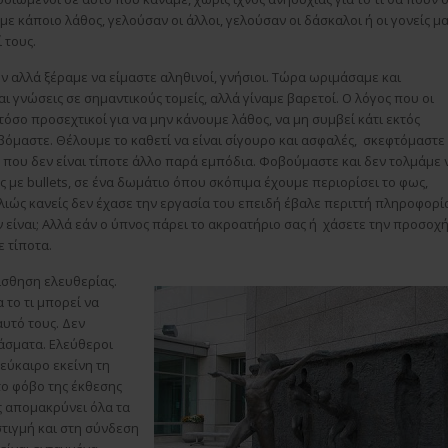
με κάποιο λάθος, γελούσαν οι άλλοι, γελούσαν οι δάσκαλοι ή οι γονείς μα
 τους.
 αλλά ξέραμε να είμαστε αληθινοί, γνήσιοι. Τώρα ωριμάσαμε και
ι γνώσεις σε σημαντικούς τομείς, αλλά γίναμε βαρετοί. Ο λόγος που οι
 τόσο προσεχτικοί για να μην κάνουμε λάθος, να μη συμβεί κάτι εκτός
μαστε. Θέλουμε το καθετί να είναι σίγουρο και ασφαλές, σκεφτόμαστε
ς που δεν είναι τίποτε άλλο παρά εμπόδια. Φοβούμαστε και δεν τολμάμε 
με bullets, σε ένα δωμάτιο όπου σκόπιμα έχουμε περιορίσει το φως,
λιώς κανείς δεν έχασε την εργασία του επειδή έβαλε περιττή πληροφορί
ν είναι; Αλλά εάν ο ύπνος πάρει το ακροατήριο σας ή χάσετε την προσοχ
ε τίποτα.
ίσθηση ελευθερίας.
α το τι μπορεί να
αυτό τους. Δεν
άσματα. Ελεύθεροι
εύκαιρο εκείνη τη
το φόβο της έκθεσης
ς απομακρύνει όλα τα
τιγμή και στη σύνδεση