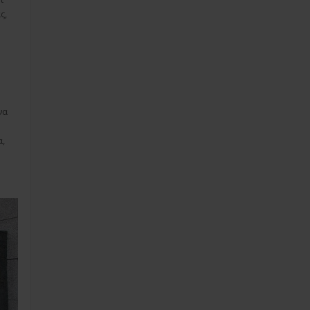
ς,
να
α,
ή