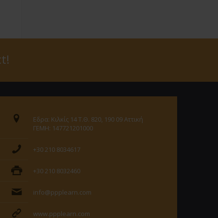
t!
Εδρα: Κιλκίς 14 Τ.Θ. 820, 190 09 Αττική
ΓΕΜΗ: 147721201000
+30 210 8034617
+30 210 8032460
info@ppplearn.com
www.ppplearn.com