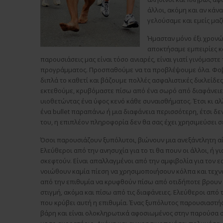
άλλοι, ακόμη και αν κάνα
γελούσαμε και εμείς μαζί
Ήμασταν μόνο έξι χρονών
αποκτήσαμε εμπειρίες κα
παρουσιάσεις μας είναι τόσο ανιαρές, είναι γιατί γινόμαστε
προγράμματος. Προσπαθούμε να τα προβλέψουμε όλα. Φοβό
διπλά το καθετί και βάζουμε πολλές ασφαλιστικές δικλείδε
εκτεθούμε, κρυβόμαστε πίσω από ένα σωρό από διαφάνειες 
υιοθετώντας ένα ύφος κενό κάθε συναισθήματος. Έτσι κι αλ
ένα bullet παραπάνω ή μια διαφάνεια περισσότερη, έτσι δε
του, η επιπλέον πληροφορία δεν θα σας έχει χρησιμεύσει σ
Όσοι παρουσιάζουν ξυπόλυτοι, βιώνουν μια ανεξάντλητη α
Ελεύθεροι από την ανησυχία για το τι θα πουν οι άλλοι, ή γι
σκεφτούν. Είναι απαλλαγμένοι από την αμφιβολία για τον ε
νοιώθουν καμία πίεση να χρησιμοποιήσουν κόλπα και τεχν
από την επιθυμία να κρυφθούν πίσω από οτιδήποτε βρουν 
στιγμή, ακόμα και πίσω από τις διαφάνειες. Ελεύθεροι από 
που κρύβει αυτή η επιθυμία. Ένας ξυπόλυτος παρουσιαστή
βάρη και είναι ολοκληρωτικά αφοσιωμένος στην παρούσα σ