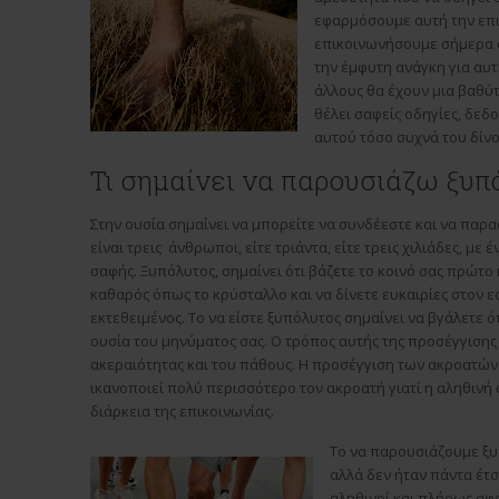
εφαρμόσουμε αυτή την επι
επικοινωνήσουμε σήμερα σ
την έμφυτη ανάγκη για αυτ
άλλους θα έχουν μια βαθύτ
θέλει σαφείς οδηγίες, δεδο
αυτού τόσο συχνά του δίνο
Τι σημαίνει να παρουσιάζω ξυπ
Στην ουσία σημαίνει να μπορείτε να συνδέεστε και να παρα
είναι τρεις άνθρωποι, είτε τριάντα, είτε τρεις χιλιάδες, με 
σαφής. Ξυπόλυτος, σημαίνει ότι βάζετε το κοινό σας πρώτο κ
καθαρός όπως το κρύσταλλο και να δίνετε ευκαιρίες στον ε
εκτεθειμένος. Το να είστε ξυπόλυτος σημαίνει να βγάλετε ό
ουσία του μηνύματος σας. Ο τρόπος αυτής της προσέγγισης υ
ακεραιότητας και του πάθους. Η προσέγγιση των ακροατών 
ικανοποιεί πολύ περισσότερο τον ακροατή γιατί η αληθινή
διάρκεια της επικοινωνίας.
Το να παρουσιάζουμε ξυπ
αλλά δεν ήταν πάντα έτσ
αληθινοί και πλήρως αφο