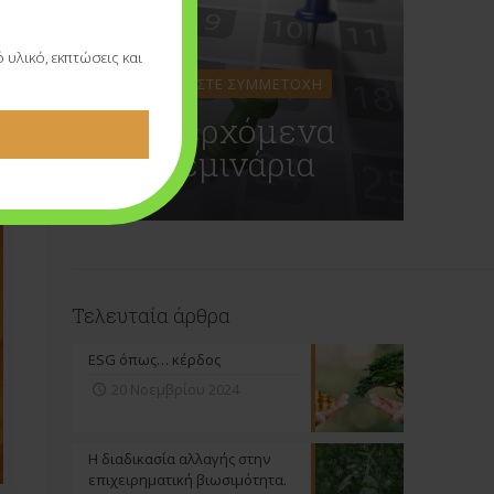
υλικό, εκπτώσεις και
ΔΗΛΩΣΤΕ ΣΥΜΜΕΤΟΧΗ
Επερχόμενα
Σεμινάρια
Τελευταία άρθρα
ESG όπως… κέρδος
20 Νοεμβρίου 2024
Η διαδικασία αλλαγής στην
επιχειρηματική βιωσιμότητα.