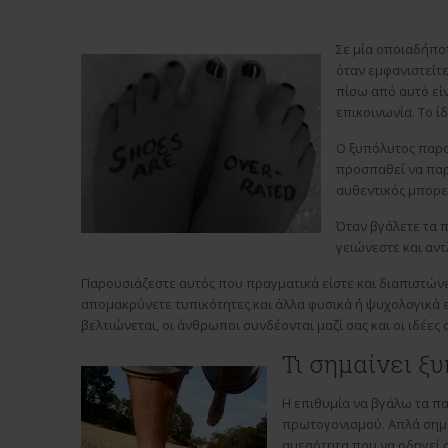
Σε μία οποιαδήποτ
όταν εμφανιστείτε
πίσω από αυτό είν
επικοινωνία. Το ί
Ο ξυπόλυτος παρο
προσπαθεί να παρο
αυθεντικός μπορεί
Όταν βγάλετε τα π
γειώνεστε και αντ
Παρουσιάζεστε αυτός που πραγματικά είστε και διαπιστώνετ
απομακρύνετε τυπικότητες και άλλα φυσικά ή ψυχολογικά ε
βελτιώνεται, οι άνθρωποι συνδέονται μαζί σας και οι ιδέε
Τι σημαίνει ξυ
Η επιθυμία να βγάλω τα πα
πρωτογονισμού. Απλά σημαί
αμεσότητα που να οδηγεί σ