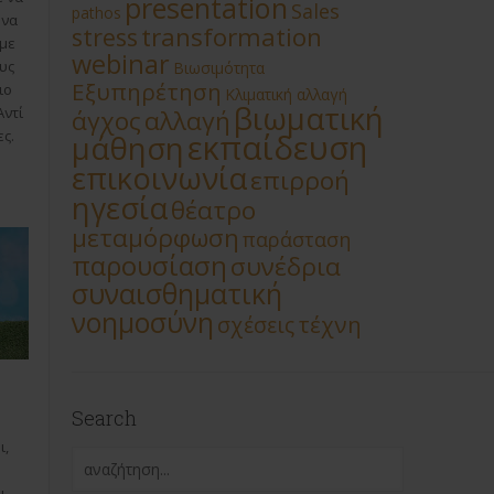
presentation
Sales
pathos
 να
transformation
stress
υμε
webinar
υς
Βιωσιμότητα
Εξυπηρέτηση
ιο
Κλιματική αλλαγή
βιωματική
Αντί
άγχος
αλλαγή
εκπαίδευση
ς.
μάθηση
επικοινωνία
επιρροή
ηγεσία
θέατρο
μεταμόρφωση
παράσταση
παρουσίαση
συνέδρια
συναισθηματική
νοημοσύνη
τέχνη
σχέσεις
Search
ι,
ι