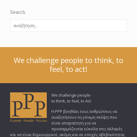
Search
We challenge people to think, to
feel, to act!
We challenge people
to think, to feel, to Act.
Η PPP βοηθάει τους ανθρώπους να
αναζητήσουν τη γόνιμη σκέψη που
είναι απαραίτητη για να
προσαρμόζονται εύκολα στις αλλαγές
και να είναι δημιουργικοί, ακόμη και σε εποχές αβεβαιότητας