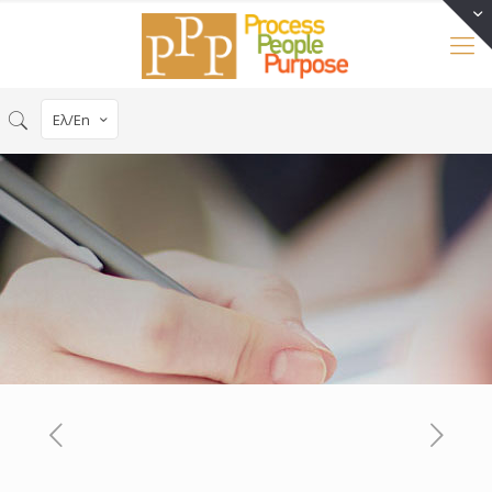
Ελ/En