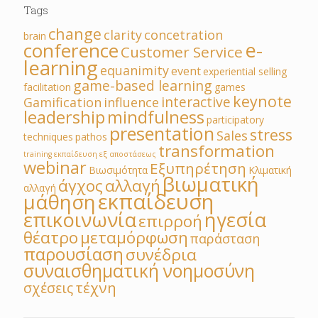
Tags
change
clarity
concetration
brain
e-
conference
Customer Service
learning
equanimity
event
experiential selling
game-based learning
facilitation
games
keynote
interactive
Gamification
influence
leadership
mindfulness
participatory
presentation
stress
Sales
techniques
pathos
transformation
training εκπαίδευση εξ αποστάσεως
webinar
Εξυπηρέτηση
Βιωσιμότητα
Κλιματική
βιωματική
άγχος
αλλαγή
αλλαγή
εκπαίδευση
μάθηση
επικοινωνία
ηγεσία
επιρροή
θέατρο
μεταμόρφωση
παράσταση
παρουσίαση
συνέδρια
συναισθηματική νοημοσύνη
τέχνη
σχέσεις