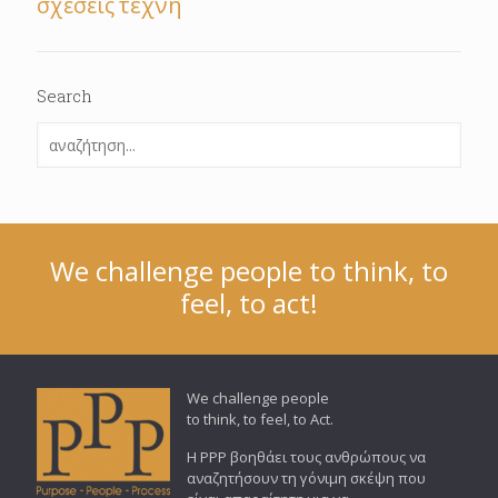
τέχνη
σχέσεις
Search
We challenge people to think, to
feel, to act!
We challenge people
to think, to feel, to Act.
Η PPP βοηθάει τους ανθρώπους να
αναζητήσουν τη γόνιμη σκέψη που