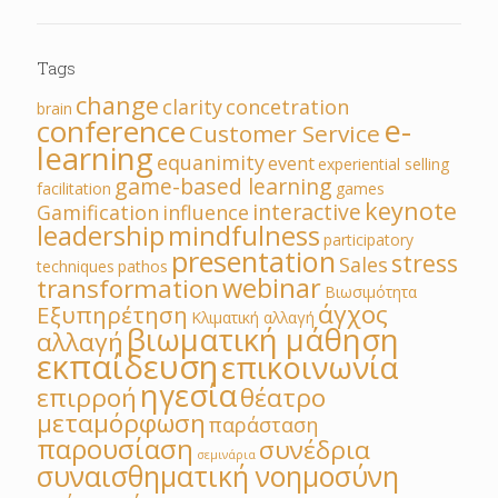
Tags
change
clarity
concetration
brain
e-
conference
Customer Service
learning
equanimity
event
experiential selling
game-based learning
facilitation
games
keynote
interactive
Gamification
influence
leadership
mindfulness
participatory
presentation
stress
Sales
techniques
pathos
webinar
transformation
Βιωσιμότητα
άγχος
Εξυπηρέτηση
Κλιματική αλλαγή
βιωματική μάθηση
αλλαγή
εκπαίδευση
επικοινωνία
ηγεσία
επιρροή
θέατρο
μεταμόρφωση
παράσταση
παρουσίαση
συνέδρια
σεμινάρια
συναισθηματική νοημοσύνη