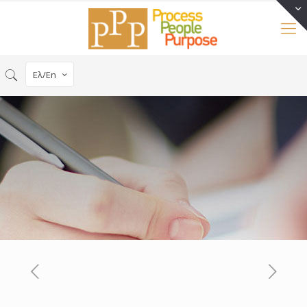
Ελ/En