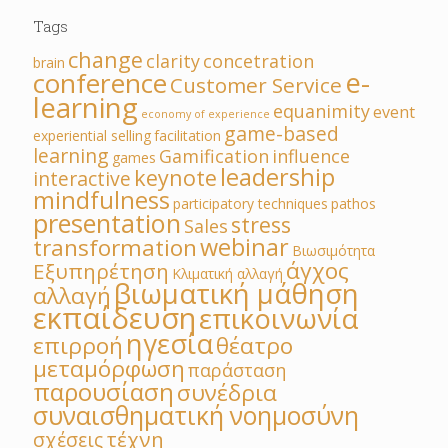
Tags
change
clarity
concetration
brain
e-
conference
Customer Service
learning
equanimity
event
economy of experience
game-based
experiential selling
facilitation
learning
Gamification
influence
games
leadership
keynote
interactive
mindfulness
participatory techniques
pathos
presentation
stress
Sales
webinar
transformation
Βιωσιμότητα
άγχος
Εξυπηρέτηση
Κλιματική αλλαγή
βιωματική μάθηση
αλλαγή
εκπαίδευση
επικοινωνία
ηγεσία
επιρροή
θέατρο
μεταμόρφωση
παράσταση
παρουσίαση
συνέδρια
συναισθηματική νοημοσύνη
τέχνη
σχέσεις