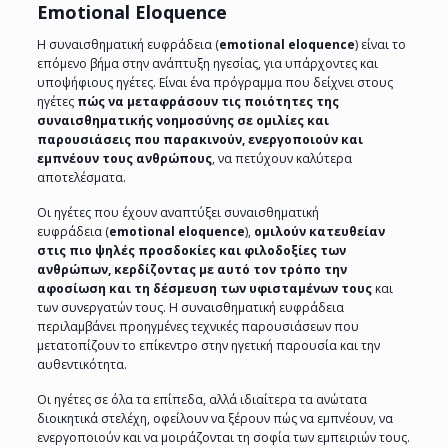
Emotional Eloquence
Η συναισθηματική ευφράδεια (
emotional eloquence
) είναι το
επόμενο βήμα στην ανάπτυξη ηγεσίας, για υπάρχοντες και
υποψήφιους ηγέτες. Είναι ένα πρόγραμμα που δείχνει στους
ηγέτες
πώς να μεταφράσουν τις ποιότητες της
συναισθηματικής νοημοσύνης σε ομιλίες και
παρουσιάσεις που παρακινούν, ενεργοποιούν και
εμπνέουν τους ανθρώπους
, να πετύχουν καλύτερα
αποτελέσματα.
Οι ηγέτες που έχουν αναπτύξει συναισθηματική
ευφράδεια (
emotional eloquence
),
ομιλούν κατευθείαν
στις πιο ψηλές προσδοκίες και φιλοδοξίες των
ανθρώπων, κερδίζοντας με αυτό τον τρόπο την
αφοσίωση και τη δέσμευση των υφισταμένων τους
και
των συνεργατών τους. Η συναισθηματική ευφράδεια
περιλαμβάνει προηγμένες τεχνικές παρουσιάσεων που
μετατοπίζουν το επίκεντρο στην ηγετική παρουσία και την
αυθεντικότητα.
Οι ηγέτες σε όλα τα επίπεδα, αλλά ιδιαίτερα τα ανώτατα
διοικητικά στελέχη, οφείλουν να ξέρουν πώς να εμπνέουν, να
ενεργοποιούν και να μοιράζονται τη σοφία των εμπειριών τους.