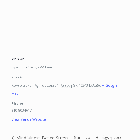
VENUE
Εγκαταστάσεις PPP Learn
Χίου 63
Κοντόπευκο - Αγ Παρασκευή
,
Αττική
GR 15343
Ελλάδα
+ Google
Map
Phone
210-8034617
View Venue Website
Sun Tzu – Η Τέχνη του
Mindfulness Based Stress