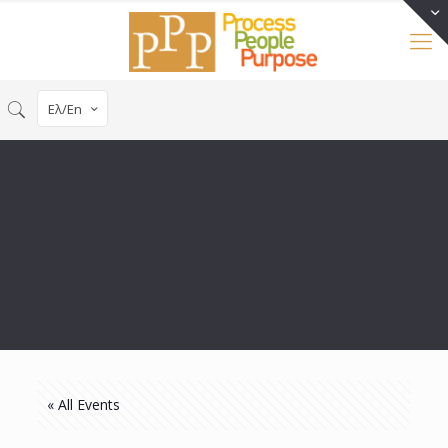
Ελ/En
« All Events