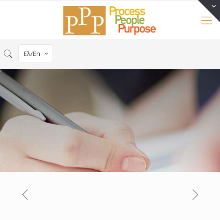
Ελ/En