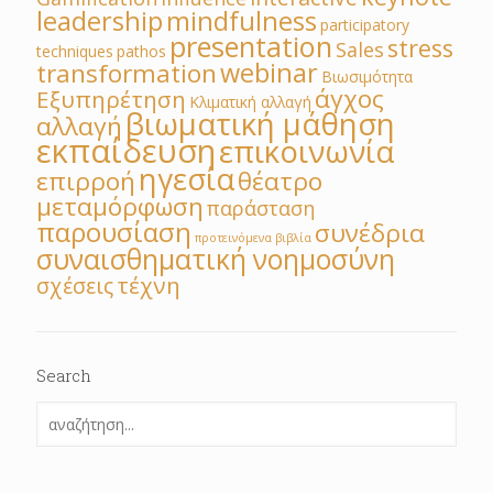
leadership
mindfulness
participatory
presentation
stress
Sales
techniques
pathos
webinar
transformation
Βιωσιμότητα
άγχος
Εξυπηρέτηση
Κλιματική αλλαγή
βιωματική μάθηση
αλλαγή
εκπαίδευση
επικοινωνία
ηγεσία
επιρροή
θέατρο
μεταμόρφωση
παράσταση
παρουσίαση
συνέδρια
προτεινόμενα βιβλία
συναισθηματική νοημοσύνη
τέχνη
σχέσεις
Search