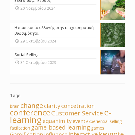
ESG όπως… κέρδος
20 Νοεμβρίου 2024
Η διαδικασία αλλαγής στην επιχειρηματική
βιωσιμότητα.
29 Οκτωβρίου 2024
Social Selling
31 Οκτωβρίου 2023
Tags
change
clarity
concetration
brain
e-
conference
Customer Service
learning
equanimity
event
experiential selling
game-based learning
facilitation
games
keynote
interactive
Gamification
influence