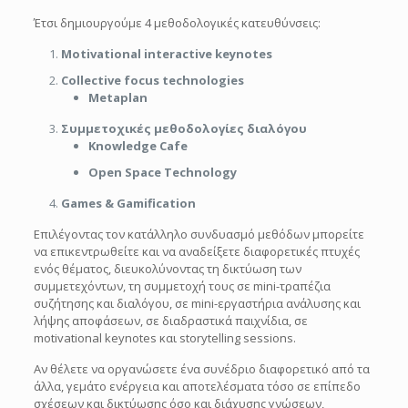
Έτσι δημιουργούμε 4 μεθοδολογικές κατευθύνσεις:
Motivational interactive keynotes
Collective focus technologies
Metaplan
Συμμετοχικές μεθοδολογίες διαλόγου
Knowledge Cafe
Open Space Technology
Games & Gamification
Επιλέγοντας τον κατάλληλο συνδυασμό μεθόδων μπορείτε
να επικεντρωθείτε και να αναδείξετε διαφορετικές πτυχές
ενός θέματος, διευκολύνοντας τη δικτύωση των
συμμετεχόντων, τη συμμετοχή τους σε mini-τραπέζια
συζήτησης και διαλόγου, σε mini-εργαστήρια ανάλυσης και
λήψης αποφάσεων, σε διαδραστικά παιχνίδια, σε
motivational keynotes και storytelling sessions.
Αν θέλετε να οργανώσετε ένα συνέδριο διαφορετικό από τα
άλλα, γεμάτο ενέργεια και αποτελέσματα τόσο σε επίπεδο
σχέσεων και δικτύωσης όσο και διάχυσης γνώσεων,