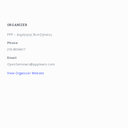
ORGANIZER
PPP – Δημήτρης Βιντζηλαίος
Phone
210-8034617
Email
OpenSeminars@ppplearn.com
View Organizer Website