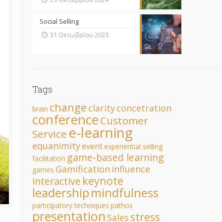
Social Selling
31 Οκτωβρίου 2023
Tags
change
clarity
concetration
brain
conference
Customer
e-learning
Service
equanimity
event
experiential selling
game-based learning
facilitation
Gamification
influence
games
keynote
interactive
leadership
mindfulness
participatory techniques
pathos
presentation
stress
Sales