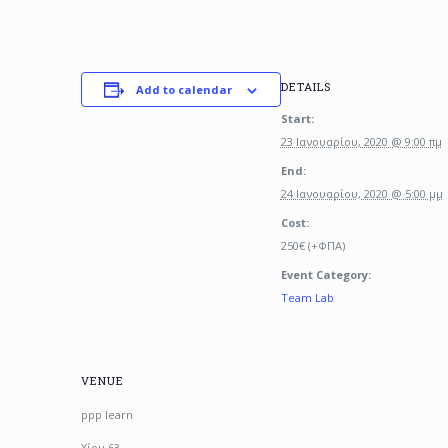
DETAILS
Add to calendar
Start:
23 Ιανουαρίου, 2020 @ 9:00 πμ
End:
24 Ιανουαρίου, 2020 @ 5:00 μμ
Cost:
250€ (+ΦΠΑ)
Event Category:
Team Lab
VENUE
ppp learn
Χίου 63