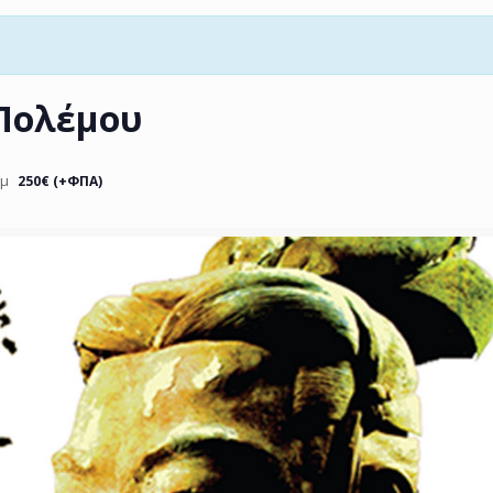
 Πολέµου
μμ
250€ (+ΦΠΑ)