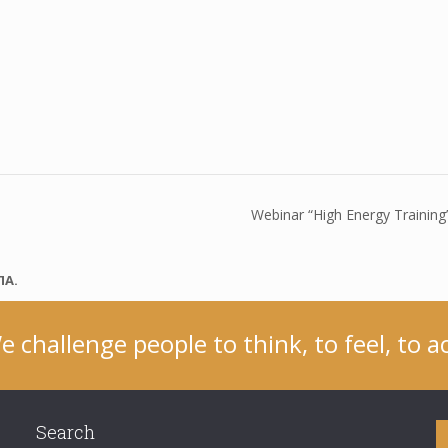
Webinar “High Energy Trainin
ΠΑ.
e challenge people to think, to feel, to ac
Search