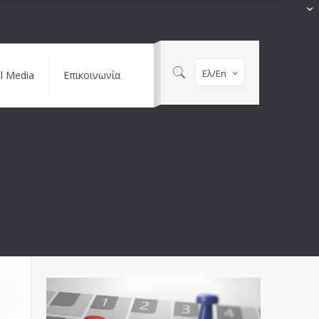
Ελ/En
al Media
Επικοινωνία