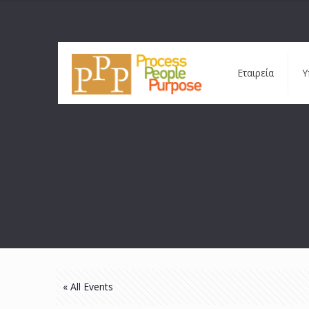
Εταιρεία
Υ
« All Events