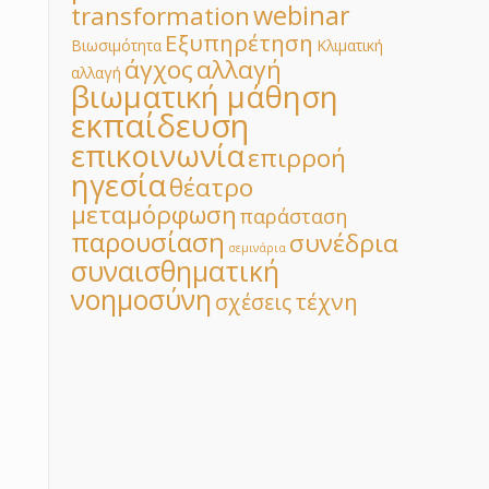
webinar
transformation
Εξυπηρέτηση
Βιωσιμότητα
Κλιματική
άγχος
αλλαγή
αλλαγή
βιωματική μάθηση
εκπαίδευση
επικοινωνία
επιρροή
ηγεσία
θέατρο
μεταμόρφωση
παράσταση
παρουσίαση
συνέδρια
σεμινάρια
συναισθηματική
νοημοσύνη
τέχνη
σχέσεις