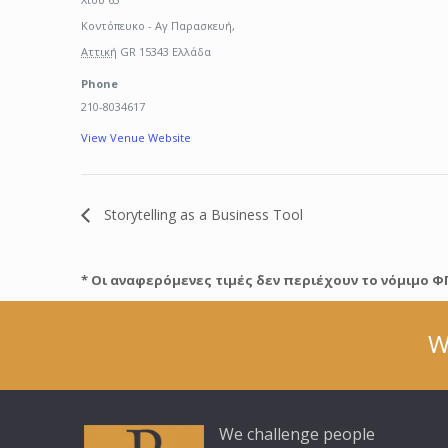
Κοντόπευκο - Αγ Παρασκευή
,
Αττική
GR 15343
Ελλάδα
Phone
210-8034617
View Venue Website
Storytelling as a Business Tool
* Οι αναφερόμενες τιμές δεν περιέχουν το νόμιμο Φ
W
We challenge people