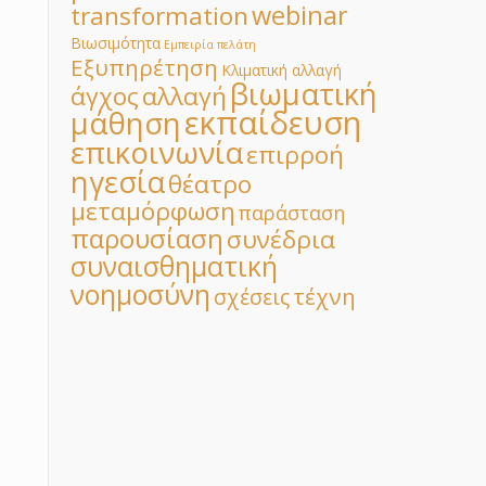
webinar
transformation
Βιωσιμότητα
Εμπειρία πελάτη
Εξυπηρέτηση
Κλιματική αλλαγή
βιωματική
άγχος
αλλαγή
εκπαίδευση
μάθηση
επικοινωνία
επιρροή
ηγεσία
θέατρο
μεταμόρφωση
παράσταση
παρουσίαση
συνέδρια
συναισθηματική
νοημοσύνη
τέχνη
σχέσεις