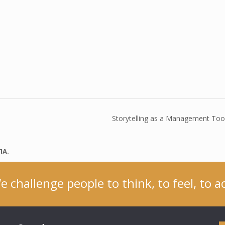
Storytelling as a Management Too
ΠΑ.
e challenge people to think, to feel, to ac