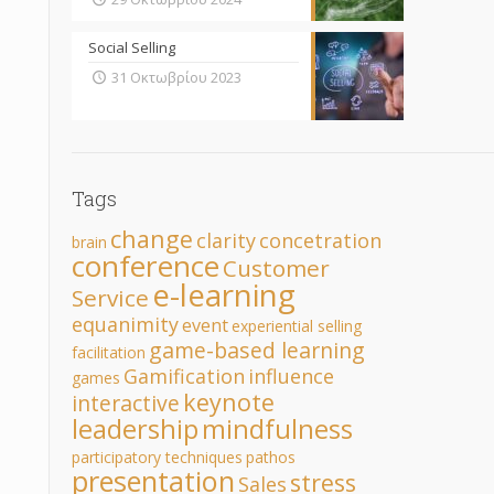
Social Selling
31 Οκτωβρίου 2023
Tags
change
clarity
concetration
brain
conference
Customer
e-learning
Service
equanimity
event
experiential selling
game-based learning
facilitation
Gamification
influence
games
keynote
interactive
leadership
mindfulness
participatory techniques
pathos
presentation
stress
Sales