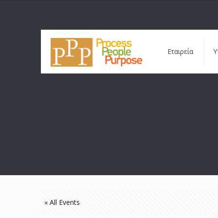
Εταιρεία
Υ
« All Events