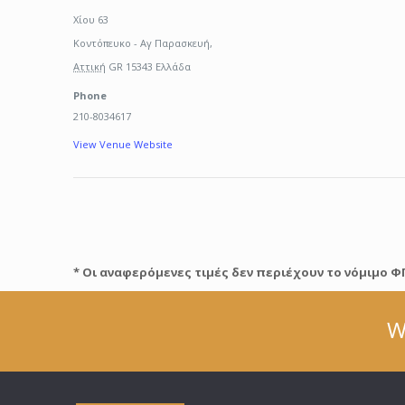
Χίου 63
Κοντόπευκο - Αγ Παρασκευή
,
Αττική
GR 15343
Ελλάδα
Phone
210-8034617
View Venue Website
* Οι αναφερόμενες τιμές δεν περιέχουν το νόμιμο Φ
W