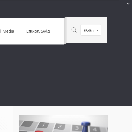
Ελ/En
al Media
Επικοινωνία