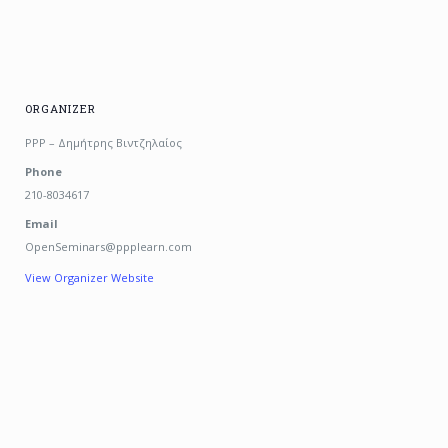
ORGANIZER
PPP – Δημήτρης Βιντζηλαίος
Phone
210-8034617
Email
OpenSeminars@ppplearn.com
View Organizer Website