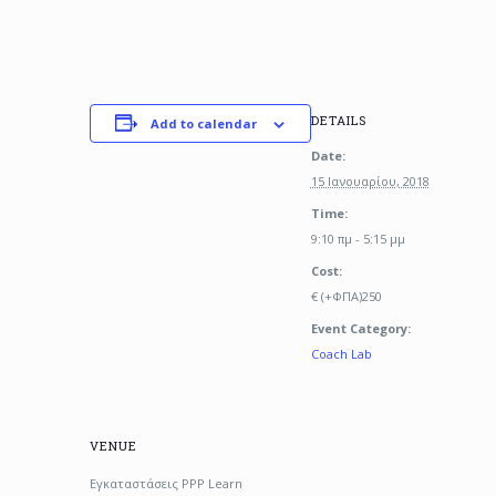
DETAILS
Add to calendar
Date:
15 Ιανουαρίου, 2018
Time:
9:10 πμ - 5:15 μμ
Cost:
€ (+ΦΠΑ)250
Event Category:
Coach Lab
VENUE
Εγκαταστάσεις PPP Learn