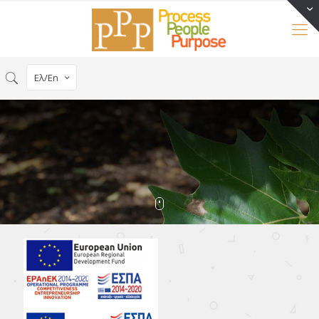
Ελ/En