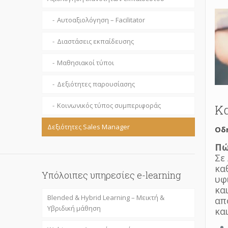
Aυτοαξιολόγηση – Facilitator
Διαστάσεις εκπαίδευσης
Μαθησιακοί τύποι
Δεξιότητες παρουσίασης
Κοινωνικός τύπος συμπεριφοράς
Κα
Δεξιότητες Sales Manager
Οδη
Πώ
Σε
κα
Υπόλοιπες υπηρεσίες e-learning
υφ
κα
Blended & Hybrid Learning – Mεικτή &
απ
Υβριδική μάθηση
και