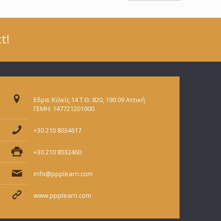
t!
Εδρα: Κιλκίς 14 Τ.Θ. 820, 190 09 Αττική
ΓΕΜΗ: 147721201000
+30 210 8034617
+30 210 8032460
info@ppplearn.com
www.ppplearn.com