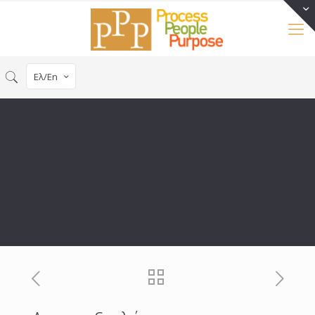
Ελ/En