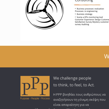
W
We challenge people
to think, to feel, to Act.
Η PPP βοηθάει τους ανθρώπους να
αναζητήσουν τη γόνιμη σκέψη που
είναι απαραίτητη για να