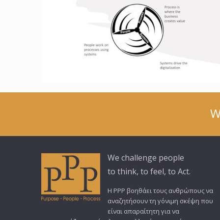
W
We challenge people
to think, to feel, to Act.
Η PPP βοηθάει τους ανθρώπους να
αναζητήσουν τη γόνιμη σκέψη που
είναι απαραίτητη για να