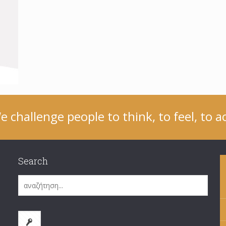
e challenge people to think, to feel, to ac
Search