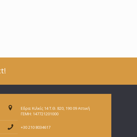
t!
Εδρα: Κιλκίς 14 Τ.Θ. 820, 190 09 Αττική
ΓΕΜΗ: 147721201000
+30 210 8034617