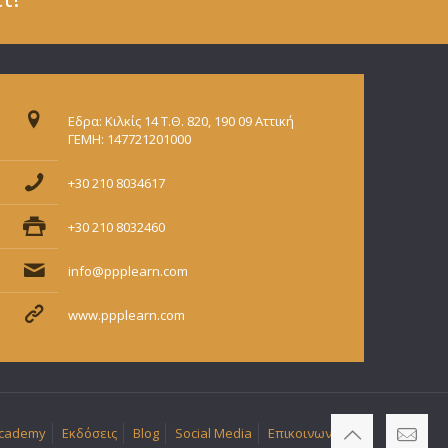
Εδρα: Κιλκίς 14 Τ.Θ. 820, 190 09 Αττική
ΓΕΜΗ: 147721201000
+30 210 8034617
+30 210 8032460
info@ppplearn.com
www.ppplearn.com
 Academy
Εκδόσεις
Blog
Social Media
Επικοινωνία