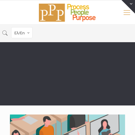
Ελ/En