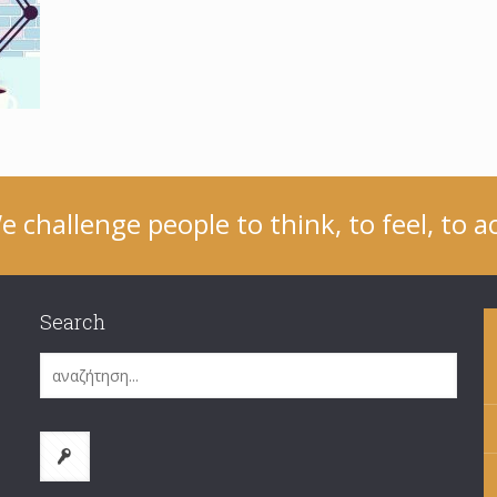
e challenge people to think, to feel, to ac
Search