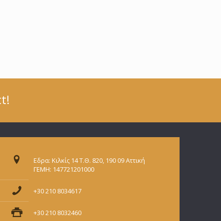
t!
Εδρα: Κιλκίς 14 Τ.Θ. 820, 190 09 Αττική
ΓΕΜΗ: 147721201000
+30 210 8034617
+30 210 8032460