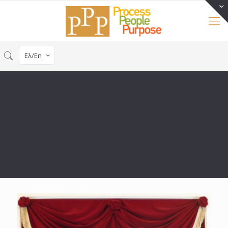
Ελ/En