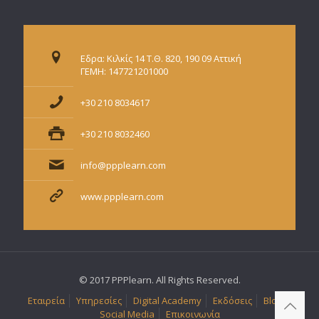
Εδρα: Κιλκίς 14 Τ.Θ. 820, 190 09 Αττική
ΓΕΜΗ: 147721201000
+30 210 8034617
+30 210 8032460
info@ppplearn.com
www.ppplearn.com
© 2017 PPPlearn. All Rights Reserved.
Εταιρεία
Υπηρεσίες
Digital Academy
Εκδόσεις
Blog
Social Media
Επικοινωνία